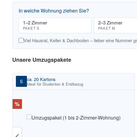
In welche Wohnung ziehen Sie?
1–2 Zimmer
2–3 Zimmer
PAKET S
PAKET M
Viel Hausrat, Keller & Dachboden – lieber eine Nummer g
Produktgalerie überspringen
Unsere Umzugspakete
ca. 20 Kartons
S
Ideal für Studenten & Erstbezug
Rabatt
%