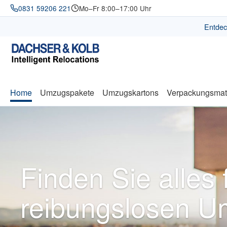
0831 59206 221
Mo–Fr 8:00–17:00 Uhr
springen
Zur Hauptnavigation springen
Entdec
Home
Umzugspakete
Umzugskartons
Verpackungsmate
Finden Sie alles 
reibungslosen 