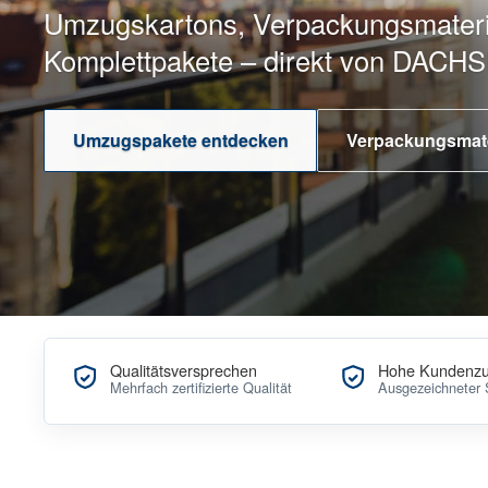
Umzugskartons, Verpackungsmateri
Komplettpakete – direkt von DACH
Umzugspakete entdecken
Verpackungsmate
Qualitätsversprechen
Hohe Kundenzuf
Mehrfach zertifizierte Qualität
Ausgezeichneter 