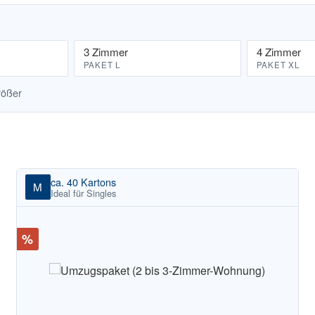
3 Zimmer
4 Zimmer
PAKET L
PAKET XL
rößer
ca. 40 Kartons
M
Ideal für Singles
Rabatt
%