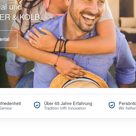
al und
SER & KOLB.
rial
riedenheit
Über 65 Jahre Erfahrung
Persönli
Service
Tradition trifft Innovation
Wir helfe