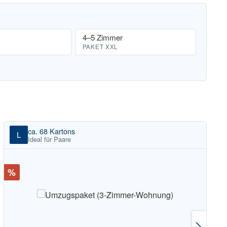
4–5 Zimmer
PAKET XXL
ca. 68 Kartons
L
Ideal für Paare
Rabatt
%