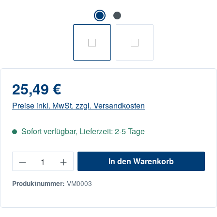
25,49 €
Preise inkl. MwSt. zzgl. Versandkosten
Sofort verfügbar, Lieferzeit: 2-5 Tage
Produkt Anzahl: Gib den gewünschten Wert e
In den Warenkorb
VM0003
Produktnummer: