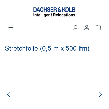
alt springen
Ware
Stretchfolie (0,5 m x 500 lfm)
Bildergalerie überspringen